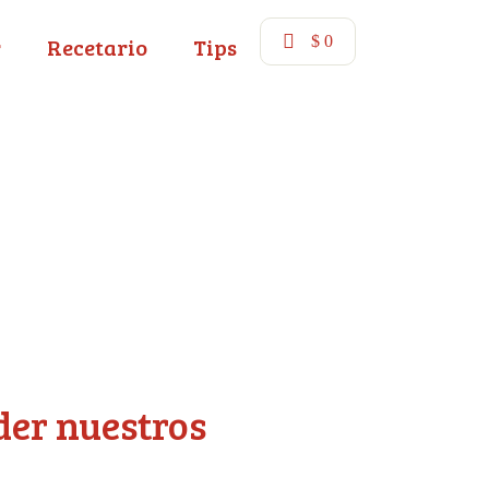
r
Recetario
Tips
$
0
der nuestros