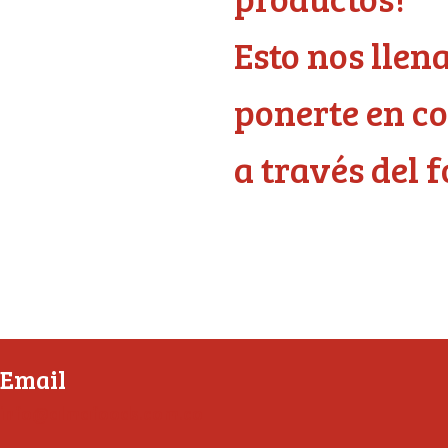
Esto nos llen
ponerte en co
a través del 
Email
info@almafoods.com.co