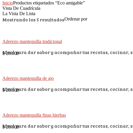
Inicio
Productos etiquetados “Eco amigable”
Vista De Cuadrícula
La Vista De Lista
Mostrando los 5 resultados
Ordenar por
Aderezo mantequilla tradicional
Ideal para dar sabor y acompañar tus recetas, cocinar, s
$
28.000
Aderezo mantequilla de ajo
Ideal para dar sabor y acompañar tus recetas, cocinar, s
$
28.000
Aderezo mantequilla finas hierbas
Ideal para dar sabor y acompañar tus recetas, cocinar, s
$
28.000