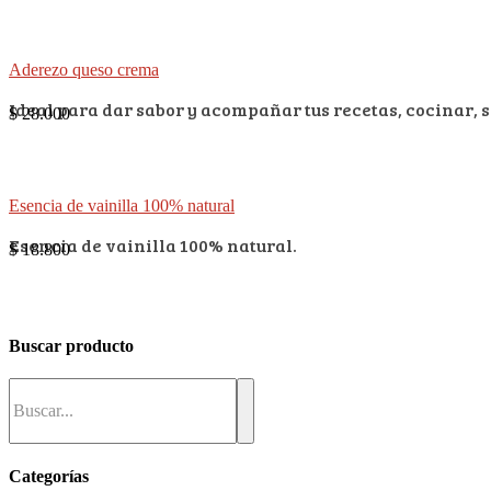
Aderezo queso crema
Ideal para dar sabor y acompañar tus recetas, cocinar, s
$
28.000
Esencia de vainilla 100% natural
Esencia de vainilla 100% natural.
$
18.800
Buscar producto
Categorías