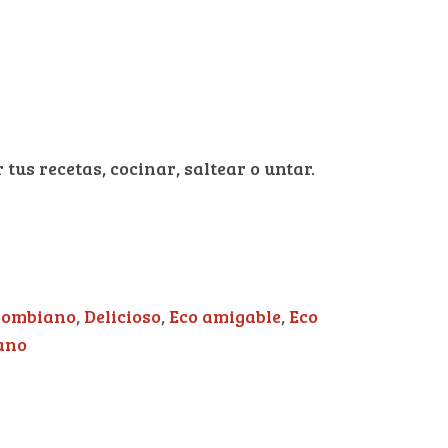
us recetas, cocinar, saltear o untar.
lombiano
,
Delicioso
,
Eco amigable
,
Eco
ano